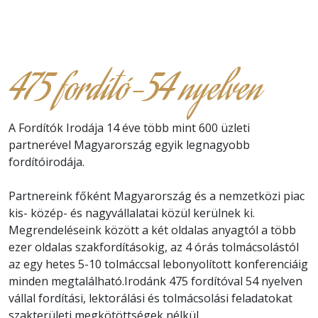
475 fordító-54 nyelven
A Fordítók Irodája 14 éve több mint 600 üzleti
partnerével Magyarország egyik legnagyobb
fordítóirodája.
Partnereink főként Magyarország és a nemzetközi piac
kis- közép- és nagyvállalatai közül kerülnek ki.
Megrendeléseink között a két oldalas anyagtól a több
ezer oldalas szakfordításokig, az 4 órás tolmácsolástól
az egy hetes 5-10 tolmáccsal lebonyolított konferenciáig
minden megtalálható.Irodánk 475 fordítóval 54 nyelven
vállal fordítási, lektorálási és tolmácsolási feladatokat
szakterületi megkötöttségek nélkül.