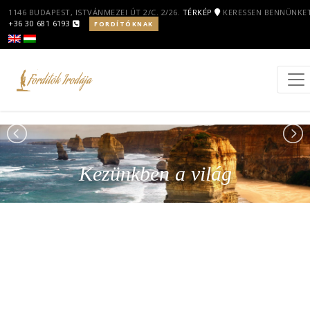
1146 BUDAPEST, ISTVÁNMEZEI ÚT 2/C. 2/26.
TÉRKÉP
KERESSEN BENNÜNKET
+36 30 681 6193
FORDÍTÓKNAK
Kezünkben a világ