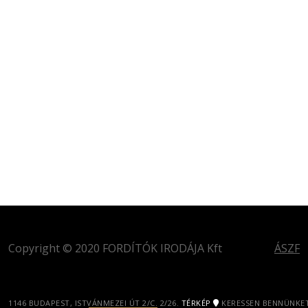
Copyright © 2020 FORDÍTÓK IRODÁJA Kft
ÁSZF
1146 BUDAPEST, ISTVÁNMEZEI ÚT 2/C. 2/26.
TÉRKÉP
KERESSEN BENNÜNKET