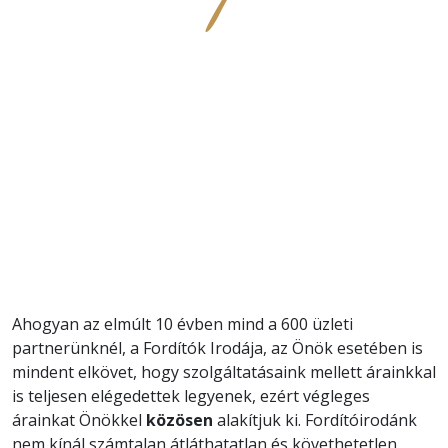
Ahogyan az elmúlt 10 évben mind a 600 üzleti
partnerünknél, a Fordítók Irodája, az Önök esetében is
mindent elkövet, hogy szolgáltatásaink mellett árainkkal
is teljesen elégedettek legyenek, ezért végleges
árainkat Önökkel
közösen
alakítjuk ki. Fordítóirodánk
nem kínál számtalan átláthatatlan és követhetetlen