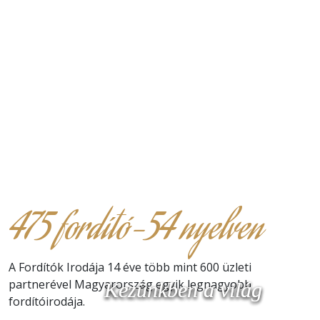
475 fordító-54 nyelven
A Fordítók Irodája 14 éve több mint 600 üzleti
partnerével Magyarország egyik legnagyobb
Kezünkben a világ
Kezünkben a világ
Kezünkben a világ
fordítóirodája.