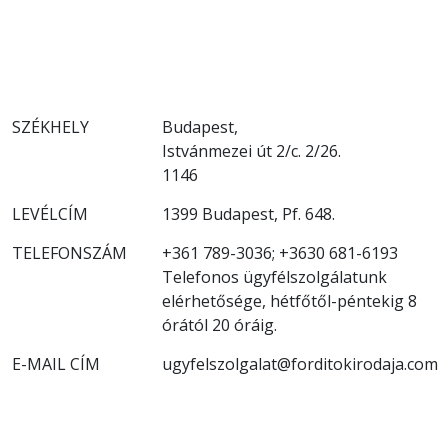
SZÉKHELY
Budapest,
Istvánmezei út 2/c. 2/26.
1146
LEVÉLCÍM
1399 Budapest, Pf. 648.
TELEFONSZÁM
+361 789-3036; +3630 681-6193
Telefonos ügyfélszolgálatunk
elérhetősége, hétfőtől-péntekig 8
órától 20 óráig.
E-MAIL CÍM
ugyfelszolgalat@forditokirodaja.com