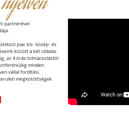
 nyelven
ti partnerével
ája.
etközi piac kis- közép- és
éseink között a két oldalas
ig, az 4 órás tolmácsolástól
konferenciáig minden
n vállal fordítási,
kterületi megkötöttségek