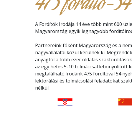
475 fordító-54
A Fordítók Irodája 14 éve több mint 600 üzle
Magyarország egyik legnagyobb fordítóirod
Partnereink főként Magyarország és a nemz
nagyvállalatai közül kerülnek ki. Megrendel
anyagtól a több ezer oldalas szakfordítások
az egy hetes 5-10 tolmáccsal lebonyolított 
megtalálható.Irodánk 475 fordítóval 54 nyelve
lektorálási és tolmácsolási feladatokat sza
nélkül.