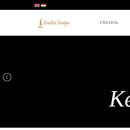
FŐOLDAL
Ke
Ke