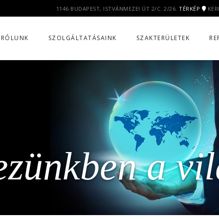
1146 BUDAPEST, ISTVÁNMEZEI ÚT 2/C. 2/26.
TÉRKÉP
KER
RÓLUNK
SZOLGÁLTATÁSAINK
SZAKTERÜLETEK
RE
zünkben a vi