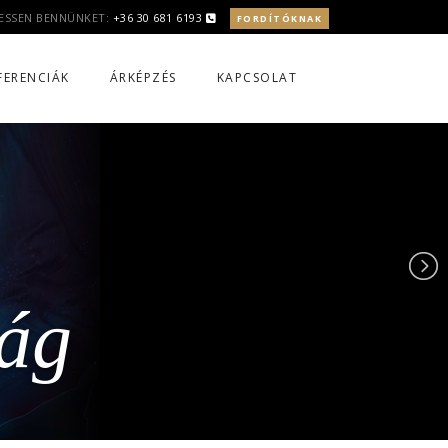
ESSEN BENNÜNKET:
+36 30 681 6193
FORDÍTÓKNAK
FERENCIÁK
ÁRKÉPZÉS
KAPCSOLAT
lág