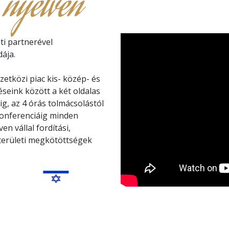
 nyelven
ti partnerével
ája.
etközi piac kis- közép- és
éseink között a két oldalas
ig, az 4 órás tolmácsolástól
konferenciáig minden
n vállal fordítási,
kterületi megkötöttségek