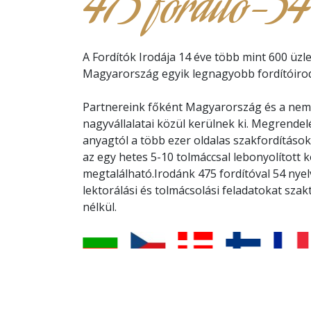
475 fordító-54
A Fordítók Irodája 14 éve több mint 600 üzle
Magyarország egyik legnagyobb fordítóirod
Partnereink főként Magyarország és a nemz
nagyvállalatai közül kerülnek ki. Megrendel
anyagtól a több ezer oldalas szakfordítások
az egy hetes 5-10 tolmáccsal lebonyolított 
megtalálható.Irodánk 475 fordítóval 54 nyelve
lektorálási és tolmácsolási feladatokat sza
nélkül.