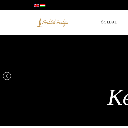
FŐOLDAL
Ke
Ke