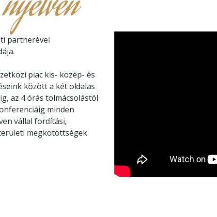
 nyelven
ti partnerével
ája.
etközi piac kis- közép- és
éseink között a két oldalas
ig, az 4 órás tolmácsolástól
konferenciáig minden
n vállal fordítási,
kterületi megkötöttségek