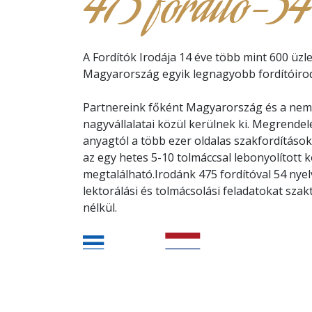
475 fordító-54
A Fordítók Irodája 14 éve több mint 600 üzle
Magyarország egyik legnagyobb fordítóirod
Partnereink főként Magyarország és a nemz
nagyvállalatai közül kerülnek ki. Megrendel
anyagtól a több ezer oldalas szakfordítások
az egy hetes 5-10 tolmáccsal lebonyolított 
megtalálható.Irodánk 475 fordítóval 54 nyelve
lektorálási és tolmácsolási feladatokat sza
nélkül.