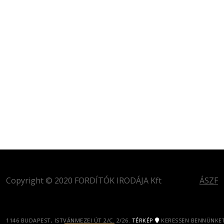
Copyright © 2020 FORDÍTÓK IRODÁJA Kft
ÁSZF
1146 BUDAPEST, ISTVÁNMEZEI ÚT 2/C. 2/26.
TÉRKÉP
KERESSEN BENNÜNKET