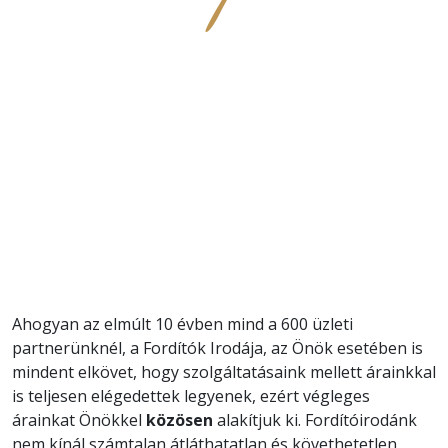
Ahogyan az elmúlt 10 évben mind a 600 üzleti
partnerünknél, a Fordítók Irodája, az Önök esetében is
mindent elkövet, hogy szolgáltatásaink mellett árainkkal
is teljesen elégedettek legyenek, ezért végleges
árainkat Önökkel
közösen
alakítjuk ki. Fordítóirodánk
nem kínál számtalan átláthatatlan és követhetetlen