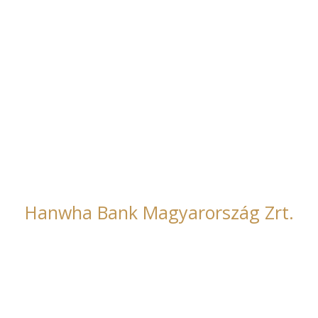
Főmterv Zrt