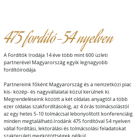
475 fordító-54 nyelven
A Fordítók Irodája 14 éve több mint 600 üzleti
partnerével Magyarország egyik legnagyobb
fordítóirodája.
Partnereink főként Magyarország és a nemzetközi piac
kis- közép- és nagyvállalatai közül kerülnek ki.
Megrendeléseink között a két oldalas anyagtól a több
ezer oldalas szakfordításokig, az 4 órás tolmácsolástól
az egy hetes 5-10 tolmáccsal lebonyolított konferenciáig
minden megtalálható.Irodánk 475 fordítóval 54 nyelven
vállal fordítási, lektorálási és tolmácsolási feladatokat
szakterületi megkötöttségek nélkül.