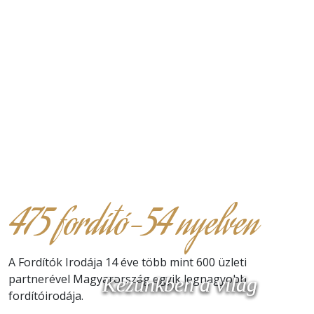
475 fordító-54 nyelven
A Fordítók Irodája 14 éve több mint 600 üzleti
partnerével Magyarország egyik legnagyobb
Kezünkben a világ
Kezünkben a világ
Kezünkben a világ
fordítóirodája.