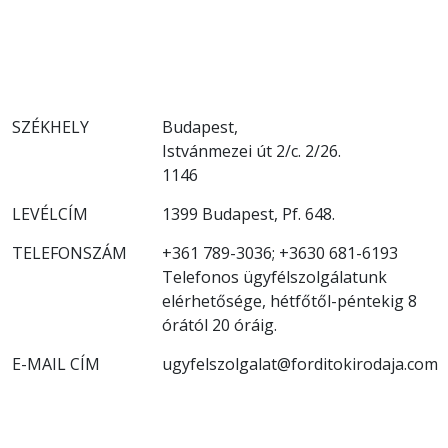
SZÉKHELY
Budapest,
Istvánmezei út 2/c. 2/26.
1146
LEVÉLCÍM
1399 Budapest, Pf. 648.
TELEFONSZÁM
+361 789-3036; +3630 681-6193
Telefonos ügyfélszolgálatunk
elérhetősége, hétfőtől-péntekig 8
órától 20 óráig.
E-MAIL CÍM
ugyfelszolgalat@forditokirodaja.com