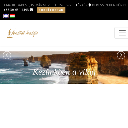
1146 BUDAPEST, ISTVÁNMEZEI ÚT 2/C. 2/26.
TÉRKÉP
KERESSEN BENNÜNKET
+36 30 681 6193
FORDÍTÓKNAK
Kezünkben a világ