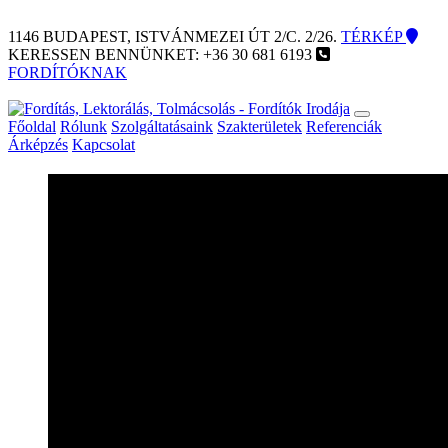
1146 BUDAPEST, ISTVÁNMEZEI ÚT 2/C. 2/26.
TÉRKÉP
KERESSEN BENNÜNKET:
+36 30 681 6193
FORDÍTÓKNAK
Főoldal
Rólunk
Szolgáltatásaink
Szakterületek
Referenciák
Árképzés
Kapcsolat