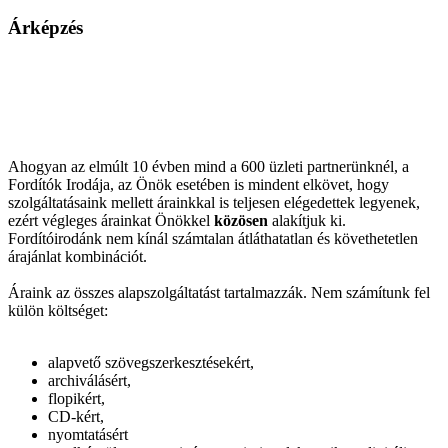
Árképzés
Ahogyan az elmúlt 10 évben mind a 600 üzleti partnerünknél, a
Fordítók Irodája, az Önök esetében is mindent elkövet, hogy
szolgáltatásaink mellett árainkkal is teljesen elégedettek legyenek,
ezért végleges árainkat Önökkel
közösen
alakítjuk ki.
Fordítóirodánk nem kínál számtalan átláthatatlan és követhetetlen
árajánlat kombinációt.
Áraink az összes alapszolgáltatást tartalmazzák. Nem számítunk fel
külön költséget:
alapvető szövegszerkesztésekért,
archiválásért,
flopikért,
CD-kért,
nyomtatásért