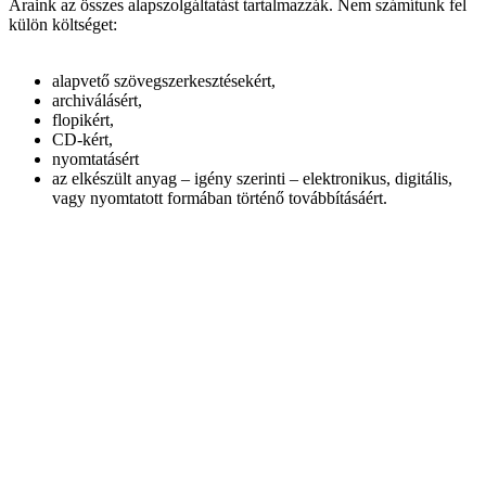
Áraink az összes alapszolgáltatást tartalmazzák. Nem számítunk fel
külön költséget:
alapvető szövegszerkesztésekért,
archiválásért,
flopikért,
CD-kért,
nyomtatásért
az elkészült anyag – igény szerinti – elektronikus, digitális,
vagy nyomtatott formában történő továbbításáért.