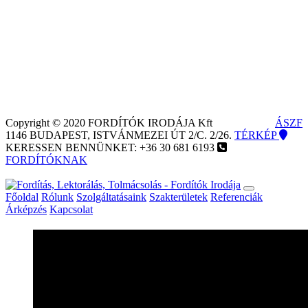
Copyright © 2020 FORDÍTÓK IRODÁJA Kft
ÁSZF
1146 BUDAPEST, ISTVÁNMEZEI ÚT 2/C. 2/26.
TÉRKÉP
KERESSEN BENNÜNKET:
+36 30 681 6193
FORDÍTÓKNAK
Főoldal
Rólunk
Szolgáltatásaink
Szakterületek
Referenciák
Árképzés
Kapcsolat