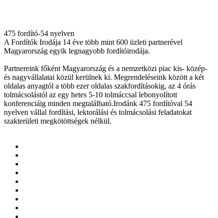
475 fordító-54 nyelven
A Fordítók Irodája 14 éve több mint 600 üzleti partnerével
Magyarország egyik legnagyobb fordítóirodája.
Partnereink főként Magyarország és a nemzetközi piac kis- közép-
és nagyvállalatai közül kerülnek ki. Megrendeléseink között a két
oldalas anyagtól a több ezer oldalas szakfordításokig, az 4 órás
tolmácsolástól az egy hetes 5-10 tolmáccsal lebonyolított
konferenciáig minden megtalálható.Irodánk 475 fordítóval 54
nyelven vállal fordítási, lektorálási és tolmácsolási feladatokat
szakterületi megkötöttségek nélkül.