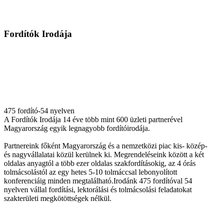
Fordítók Irodája
475 fordító-54 nyelven
A Fordítók Irodája 14 éve több mint 600 üzleti partnerével
Magyarország egyik legnagyobb fordítóirodája.
Partnereink főként Magyarország és a nemzetközi piac kis- közép-
és nagyvállalatai közül kerülnek ki. Megrendeléseink között a két
oldalas anyagtól a több ezer oldalas szakfordításokig, az 4 órás
tolmácsolástól az egy hetes 5-10 tolmáccsal lebonyolított
konferenciáig minden megtalálható.Irodánk 475 fordítóval 54
nyelven vállal fordítási, lektorálási és tolmácsolási feladatokat
szakterületi megkötöttségek nélkül.