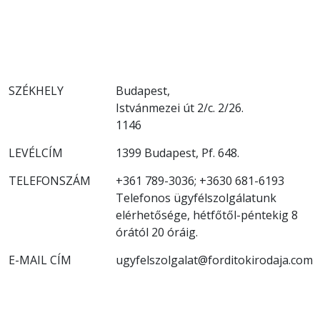
SZÉKHELY
Budapest,
Istvánmezei út 2/c. 2/26.
1146
LEVÉLCÍM
1399 Budapest, Pf. 648.
TELEFONSZÁM
+361 789-3036; +3630 681-6193
Telefonos ügyfélszolgálatunk
elérhetősége, hétfőtől-péntekig 8
órától 20 óráig.
E-MAIL CÍM
ugyfelszolgalat@forditokirodaja.com