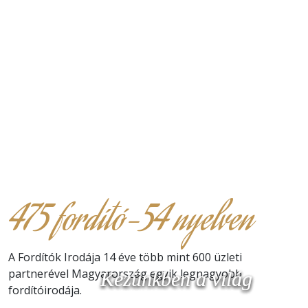
475 fordító-54 nyelven
A Fordítók Irodája 14 éve több mint 600 üzleti
partnerével Magyarország egyik legnagyobb
Kezünkben a világ
Kezünkben a világ
Kezünkben a világ
fordítóirodája.