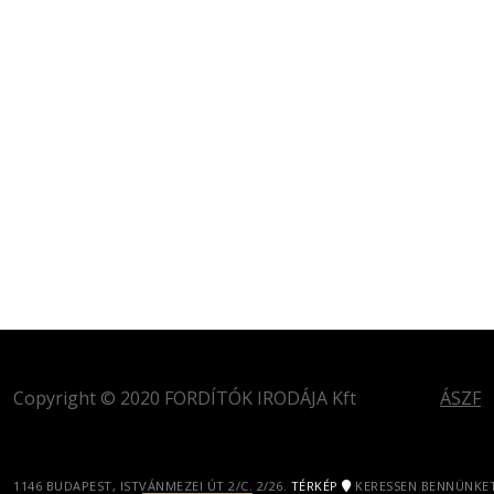
Copyright © 2020 FORDÍTÓK IRODÁJA Kft
ÁSZF
1146 BUDAPEST, ISTVÁNMEZEI ÚT 2/C. 2/26.
TÉRKÉP
KERESSEN BENNÜNKET