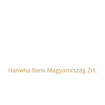
Főmterv Zrt