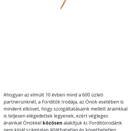
Ahogyan az elmúlt 10 évben mind a 600 üzleti
partnerünknél, a Fordítók Irodája, az Önök esetében is
mindent elkövet, hogy szolgáltatásaink mellett árainkkal
is teljesen elégedettek legyenek, ezért végleges
árainkat Önökkel
közösen
alakítjuk ki. Fordítóirodánk
nem kínál számtalan átláthatatlan és követhetetlen