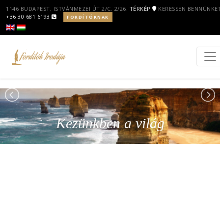
1146 BUDAPEST, ISTVÁNMEZEI ÚT 2/C. 2/26.
TÉRKÉP
KERESSEN BENNÜNKET
+36 30 681 6193
FORDÍTÓKNAK
Kezünkben a világ