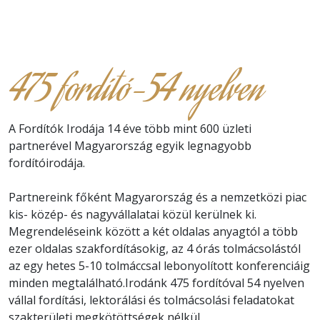
475 fordító-54 nyelven
A Fordítók Irodája 14 éve több mint 600 üzleti
partnerével Magyarország egyik legnagyobb
fordítóirodája.
Partnereink főként Magyarország és a nemzetközi piac
kis- közép- és nagyvállalatai közül kerülnek ki.
Megrendeléseink között a két oldalas anyagtól a több
ezer oldalas szakfordításokig, az 4 órás tolmácsolástól
az egy hetes 5-10 tolmáccsal lebonyolított konferenciáig
minden megtalálható.Irodánk 475 fordítóval 54 nyelven
vállal fordítási, lektorálási és tolmácsolási feladatokat
szakterületi megkötöttségek nélkül.