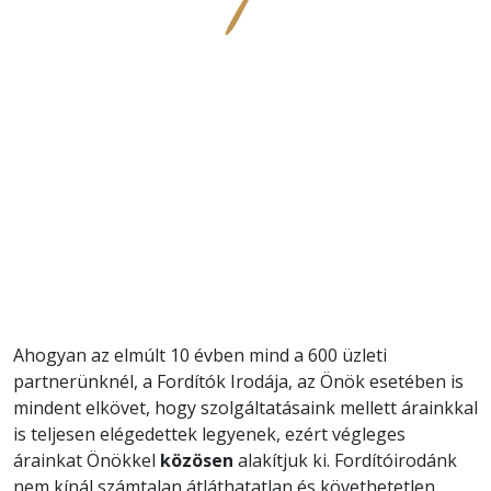
Ahogyan az elmúlt 10 évben mind a 600 üzleti
partnerünknél, a Fordítók Irodája, az Önök esetében is
mindent elkövet, hogy szolgáltatásaink mellett árainkkal
is teljesen elégedettek legyenek, ezért végleges
árainkat Önökkel
közösen
alakítjuk ki. Fordítóirodánk
nem kínál számtalan átláthatatlan és követhetetlen