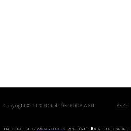
Copyright © 2020 FORDÍTÓK IRODÁJA Kft
ÁSZF
1146 BUDAPEST, ISTVÁNMEZEI ÚT 2/C. 2/26.
TÉRKÉP
KERESSEN BENNÜNKET