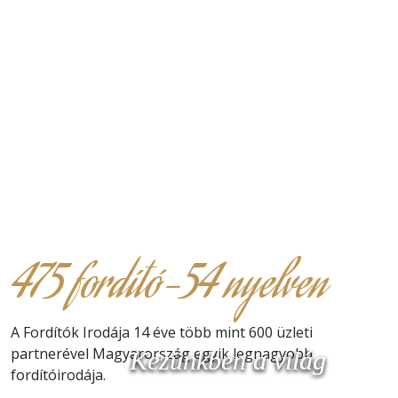
475 fordító-54 nyelven
A Fordítók Irodája 14 éve több mint 600 üzleti
partnerével Magyarország egyik legnagyobb
Kezünkben a világ
Kezünkben a világ
Kezünkben a világ
fordítóirodája.