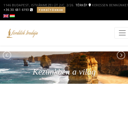
1146 BUDAPEST, ISTVÁNMEZEI ÚT 2/C. 2/26.
TÉRKÉP
KERESSEN BENNÜNKET
+36 30 681 6193
FORDÍTÓKNAK
Kezünkben a világ