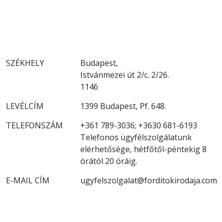
SZÉKHELY
Budapest,
Istvánmezei út 2/c. 2/26.
1146
LEVÉLCÍM
1399 Budapest, Pf. 648.
TELEFONSZÁM
+361 789-3036; +3630 681-6193
Telefonos ügyfélszolgálatunk
elérhetősége, hétfőtől-péntekig 8
órától 20 óráig.
E-MAIL CÍM
ugyfelszolgalat@forditokirodaja.com