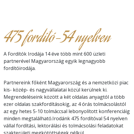
475 fordító-54 nyelven
A Fordítók Irodája 14 éve több mint 600 üzleti
partnerével Magyarország egyik legnagyobb
fordítóirodája.
Partnereink főként Magyarország és a nemzetközi piac
kis- közép- és nagyvállalatai közül kerülnek ki.
Megrendeléseink között a két oldalas anyagtól a több
ezer oldalas szakfordításokig, az 4 órás tolmácsolástól
az egy hetes 5-10 tolmáccsal lebonyolított konferenciáig
minden megtalálható.Irodánk 475 fordítóval 54 nyelven
vállal fordítási, lektorálási és tolmácsolási feladatokat
szakterületi megkötöttségek nélkül.