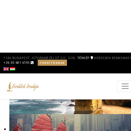
1146 BUDAPEST, ISTVÁNMEZEI ÚT 2/C. 2/26.
TÉRKÉP
KERESSEN BENNÜNKET
+36 30 681 6193
FORDÍTÓKNAK