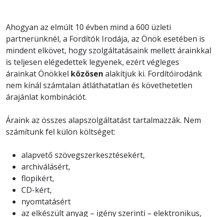
Ahogyan az elmúlt 10 évben mind a 600 üzleti
partnerünknél, a Fordítók Irodája, az Önök esetében is
mindent elkövet, hogy szolgáltatásaink mellett árainkkal
is teljesen elégedettek legyenek, ezért végleges
árainkat Önökkel
közösen
alakítjuk ki. Fordítóirodánk
nem kínál számtalan átláthatatlan és követhetetlen
árajánlat kombinációt.
Áraink az összes alapszolgáltatást tartalmazzák. Nem
számítunk fel külön költséget:
alapvető szövegszerkesztésekért,
archiválásért,
flopikért,
CD-kért,
nyomtatásért
az elkészült anyag – igény szerinti – elektronikus,