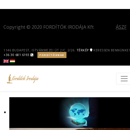
Copyright © 2020 FORDÍTÓK IRODÁJA Kft
ÁSZF
1146 BUDAPEST, ISTVÁNMEZEI ÚT 2/C. 2/26.
TÉRKÉP
KERESSEN BENNÜNKET
+36 30 681 6193
FORDÍTÓKNAK