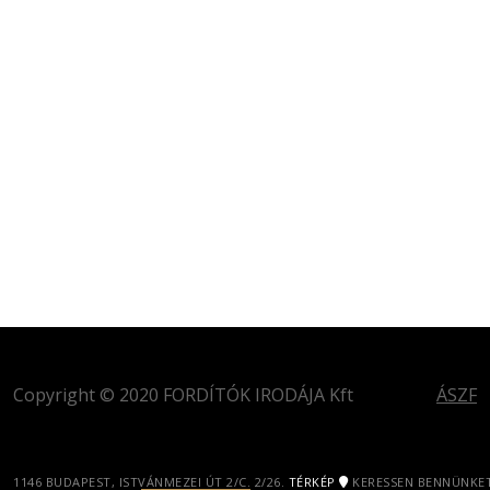
Copyright © 2020 FORDÍTÓK IRODÁJA Kft
ÁSZF
1146 BUDAPEST, ISTVÁNMEZEI ÚT 2/C. 2/26.
TÉRKÉP
KERESSEN BENNÜNKET