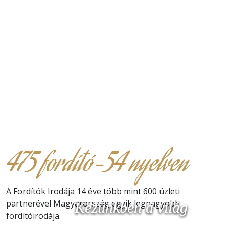
475 fordító-54 nyelven
A Fordítók Irodája 14 éve több mint 600 üzleti
partnerével Magyarország egyik legnagyobb
Kezünkben a világ
Kezünkben a világ
Kezünkben a világ
fordítóirodája.