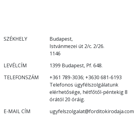
SZÉKHELY
Budapest,
Istvánmezei út 2/c. 2/26.
1146
LEVÉLCÍM
1399 Budapest, Pf. 648.
TELEFONSZÁM
+361 789-3036; +3630 681-6193
Telefonos ügyfélszolgálatunk
elérhetősége, hétfőtől-péntekig 8
órától 20 óráig.
E-MAIL CÍM
ugyfelszolgalat@forditokirodaja.com