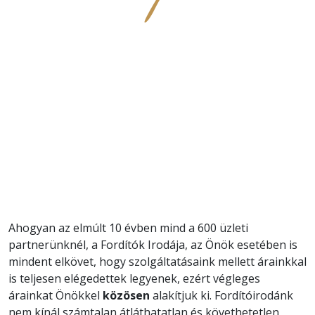
Ahogyan az elmúlt 10 évben mind a 600 üzleti
partnerünknél, a Fordítók Irodája, az Önök esetében is
mindent elkövet, hogy szolgáltatásaink mellett árainkkal
is teljesen elégedettek legyenek, ezért végleges
árainkat Önökkel
közösen
alakítjuk ki. Fordítóirodánk
nem kínál számtalan átláthatatlan és követhetetlen