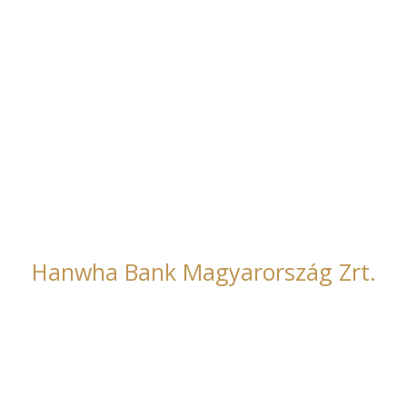
Főmterv Zrt