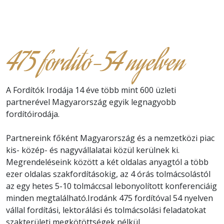
475 fordító-54 nyelven
A Fordítók Irodája 14 éve több mint 600 üzleti
partnerével Magyarország egyik legnagyobb
fordítóirodája.
Partnereink főként Magyarország és a nemzetközi piac
kis- közép- és nagyvállalatai közül kerülnek ki.
Megrendeléseink között a két oldalas anyagtól a több
ezer oldalas szakfordításokig, az 4 órás tolmácsolástól
az egy hetes 5-10 tolmáccsal lebonyolított konferenciáig
minden megtalálható.Irodánk 475 fordítóval 54 nyelven
vállal fordítási, lektorálási és tolmácsolási feladatokat
szakterületi megkötöttségek nélkül.