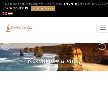
1146 BUDAPEST, ISTVÁNMEZEI ÚT 2/C. 2/26.
TÉRKÉP
KERESSEN BENNÜNKET
+36 30 681 6193
FORDÍTÓKNAK
Kezünkben a világ